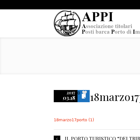
18marzo17p
2017
0
03.18
18marzo17porto (1)
IL PORTO TURISTICO “DEI TRI