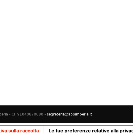
Imperia - CF 91040870080 -
segreteria@appimperia.it
iva sulla raccolta
Le tue preferenze relative alla priva