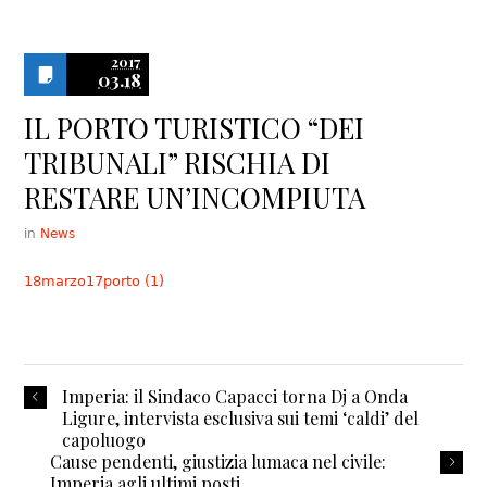
2017
03.18
IL PORTO TURISTICO “DEI
TRIBUNALI” RISCHIA DI
RESTARE UN’INCOMPIUTA
in
News
18marzo17porto (1)
Imperia: il Sindaco Capacci torna Dj a Onda
Ligure, intervista esclusiva sui temi ‘caldi’ del
capoluogo
Cause pendenti, giustizia lumaca nel civile:
Imperia agli ultimi posti