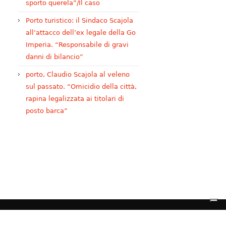
sporto querela”/Il caso
Porto turistico: il Sindaco Scajola
all’attacco dell’ex legale della Go
Imperia. “Responsabile di gravi
danni di bilancio”
porto, Claudio Scajola al veleno
sul passato. “Omicidio della città,
rapina legalizzata ai titolari di
posto barca”
Azioni legali
Privacy