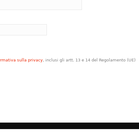
ormativa sulla privacy
, inclusi gli artt. 13 e 14 del Regolamento (UE)
Imperia - CF 91040870080 -
segreteria@appimperia.it