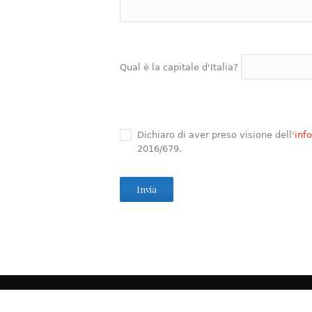
Qual è la capitale d'Italia?
Dichiaro di aver preso visione dell'
inf
2016/679.
© Associazione titolari Posti barca Porto di 