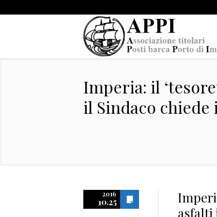
Imperia: il ‘tesore
il Sindaco chiede
Imperia
2016
10.25
asfalti