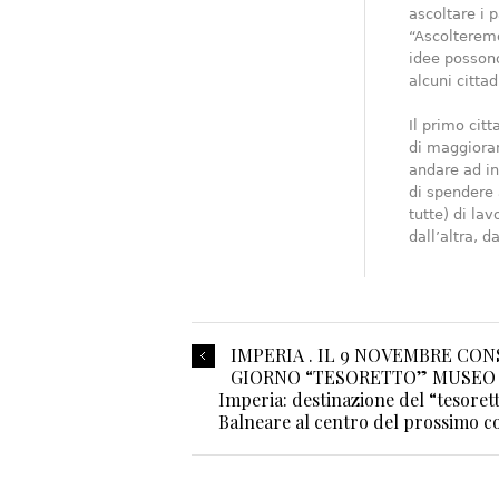
ascoltare i 
“Ascolteremo
idee possono
alcuni citta
Il primo citt
di maggioran
andare ad in
di spendere 
tutte) di lav
dall’altra, 
IMPERIA . IL 9 NOVEMBRE CON
GIORNO “TESORETTO” MUSEO 
Imperia: destinazione del “tesorett
Balneare al centro del prossimo c