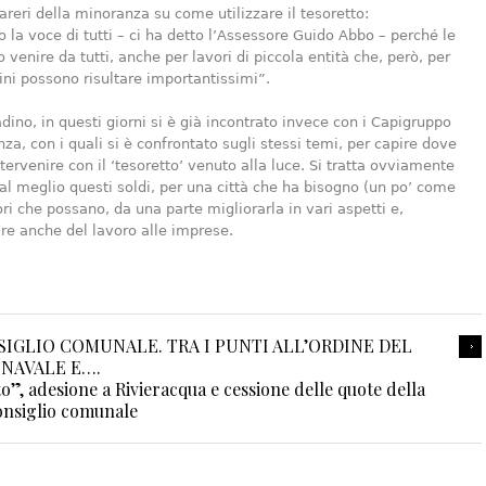
pareri della minoranza su come utilizzare il tesoretto:
 la voce di tutti – ci ha detto l’Assessore Guido Abbo – perché le
 venire da tutti, anche per lavori di piccola entità che, però, per
dini possono risultare importantissimi”.
adino, in questi giorni si è già incontrato invece con i Capigruppo
za, con i quali si è confrontato sugli stessi temi, per capire dove
tervenire con il ‘tesoretto’ venuto alla luce. Si tratta ovviamente
al meglio questi soldi, per una città che ha bisogno (un po’ come
ori che possano, da una parte migliorarla in vari aspetti e,
dare anche del lavoro alle imprese.
SIGLIO COMUNALE. TRA I PUNTI ALL’ORDINE DEL
NAVALE E….
o”, adesione a Rivieracqua e cessione delle quote della
onsiglio comunale