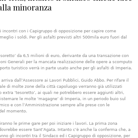
alla minoranza
i incontri con i Capigruppo di opposizione per capire come
 meglio i soldi. Per gli asfalti previsti altri 500mila euro fuori dal
esoretto’ da 6,5 milioni di euro, derivante da una transazione con
ioni Generali per la mancata realizzazione delle opere a scomputo
porto turistico verrà in parte usato anche per gli asfalti di Imperia.
arriva dall’Assessore ai Lavori Pubblici, Guido Abbo. Per rifare il
le di molte zone della città capoluogo verranno già utilizzati
 extra ‘tesoretto’, ai quali ne potrebbero essere aggiunti altri,
sistemare le molte ‘magagne’ di Imperia, in un periodo buio sul
mico e con l’Amministrazione sempre alle prese con le
e del momento.
tiranno le prime gare per poi iniziare i lavori. La prima zona
dovrebbe essere Sant’Agata. Intanto c’è anche la conferma che, a
anno gli incontri tra il Sindaco ed i Capigruppo di opposizione, per