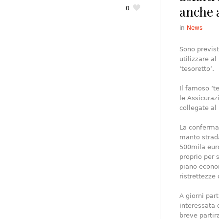
anche 
0
in
News
Sono previst
utilizzare al
‘tesoretto’.
Il famoso ‘t
le Assicuraz
collegate al 
La conferma 
manto strada
500mila euro
proprio per 
piano econo
ristrettezz
A giorni par
interessata 
breve partir