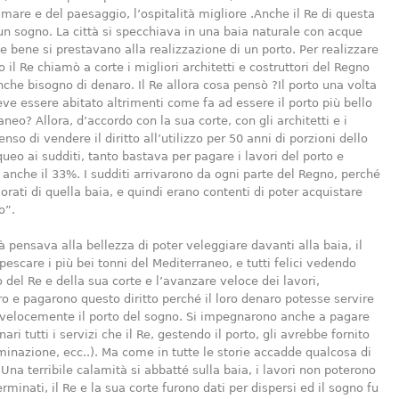
 mare e del paesaggio, l’ospitalità migliore .Anche il Re di questa
un sogno. La città si specchiava in una baia naturale con acque
he bene si prestavano alla realizzazione di un porto. Per realizzare
 il Re chiamò a corte i migliori architetti e costruttori del Regno
he bisogno di denaro. Il Re allora cosa pensò ?Il porto una volta
eve essere abitato altrimenti come fa ad essere il porto più bello
neo? Allora, d’accordo con la sua corte, con gli architetti e i
enso di vendere il diritto all’utilizzo per 50 anni di porzioni dello
ueo ai sudditi, tanto bastava per pagare i lavori del porto e
anche il 33%. I sudditi arrivarono da ogni parte del Regno, perché
rati di quella baia, e quindi erano contenti di poter acquistare
o”.
ià pensava alla bellezza di poter veleggiare davanti alla baia, il
pescare i più bei tonni del Mediterraneo, e tutti felici vedendo
 del Re e della sua corte e l’avanzare veloce dei lavori,
ro e pagarono questo diritto perché il loro denaro potesse servire
 velocemente il porto del sogno. Si impegnarono anche a pagare
nari tutti i servizi che il Re, gestendo il porto, gli avrebbe fornito
luminazione, ecc..). Ma come in tutte le storie accadde qualcosa di
 Una terribile calamità si abbatté sulla baia, i lavori non poterono
rminati, il Re e la sua corte furono dati per dispersi ed il sogno fu