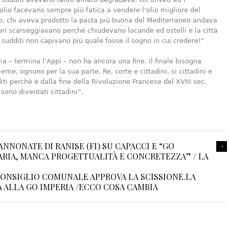
’olio facevano sempre più fatica a vendere l’olio migliore del
, chi aveva prodotto la pasta più buona del Mediterraneo andava
atori scarseggiavano perché chiudevano locande ed ostelli e la città
I sudditi non capivano più quale fosse il sogno in cui credere!”
ia – termina l’Appi – non ha ancora una fine. Il finale bisogna
ieme, ognuno per la sua parte, Re, corte e cittadini, si cittadini e
iti perché è dalla fine della Rivoluzione Francese del XVIII sec.
 sono diventati cittadini”.
ANNONATE DI RANISE (FI) SU CAPACCI E “GO
ARIA, MANCA PROGETTUALITÀ E CONCRETEZZA” / LA
 CONSIGLIO COMUNALE APPROVA LA SCISSIONE.LA
A ALLA GO IMPERIA /ECCO COSA CAMBIA