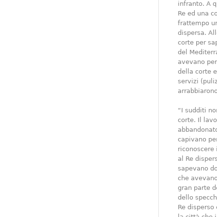
infranto. A
Re ed una co
frattempo un 
dispersa. Al
corte per sa
del Mediterr
avevano perso
della corte 
servizi (pul
arrabbiarono
“I sudditi n
corte. Il la
abbandonato 
capivano per
riconoscere 
al Re disper
sapevano dov
che avevano 
gran parte d
dello specch
Re disperso 
la città che