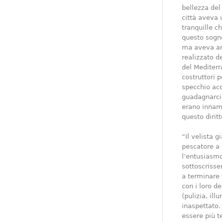
bellezza del
città aveva 
tranquille c
questo sogno
ma aveva anc
realizzato d
del Mediterra
costruttori p
specchio acq
guadagnarci 
erano innamo
questo diritt
“Il velista g
pescatore a 
l’entusiasmo
sottoscrisse
a terminare
con i loro de
(pulizia, il
inaspettato.
essere più te