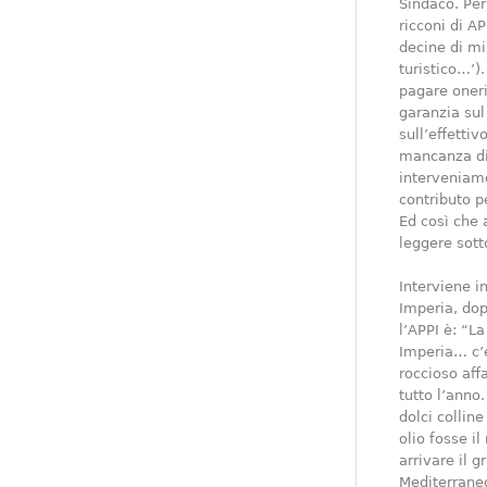
Sindaco. Per 
ricconi di A
decine di mi
turistico…’).
pagare oneri
garanzia sul 
sull’effetti
mancanza di 
interveniam
contributo p
Ed così che 
leggere sott
Interviene i
Imperia, dop
l’APPI è: “L
Imperia… c’e
roccioso aff
tutto l’anno
dolci collin
olio fosse i
arrivare il 
Mediterraneo,