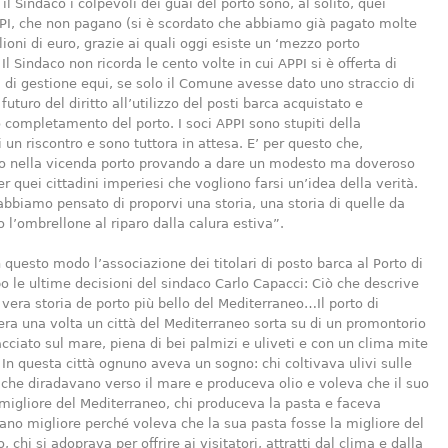
il Sindaco i colpevoli dei guai del porto sono, al solito, quei
PPI, che non pagano (si è scordato che abbiamo già pagato molte
lioni di euro, grazie ai quali oggi esiste un ‘mezzo porto
 Il Sindaco non ricorda le cento volte in cui APPI si è offerta di
 di gestione equi, se solo il Comune avesse dato uno straccio di
futuro del diritto all’utilizzo del posti barca acquistato e
vo completamento del porto. I soci APPI sono stupiti della
un riscontro e sono tuttora in attesa. E’ per questo che,
o nella vicenda porto provando a dare un modesto ma doveroso
er quei cittadini imperiesi che vogliono farsi un’idea della verità.
abbiamo pensato di proporvi una storia, una storia di quelle da
o l’ombrellone al riparo dalla calura estiva”.
n questo modo l’associazione dei titolari di posto barca al Porto di
o le ultime decisioni del sindaco Carlo Capacci: Ciò che descrive
a vera storia de porto più bello del Mediterraneo…Il porto di
ra una volta un città del Mediterraneo sorta su di un promontorio
acciato sul mare, piena di bei palmizi e uliveti e con un clima mite
. In questa città ognuno aveva un sogno: chi coltivava ulivi sulle
e che diradavano verso il mare e produceva olio e voleva che il suo
l migliore del Mediterraneo, chi produceva la pasta e faceva
grano migliore perché voleva che la sua pasta fosse la migliore del
 chi si adoprava per offrire ai visitatori, attratti dal clima e dalla