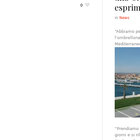
esprim
0
in
News
“Abbiamo pen
l’ombrellone 
Mediterraneo
“Prendiamo a
giorni e si 