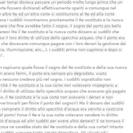
 quei tempi doveva passare un periodo molto lungo prima che un
rte fossero dichiarati effettivamente spariti e comunque nel
altro Re ed un’altra corte si sostituirono al Re ed alla corte
lora i sudditi incontrarono prontamente il Re sostituto e la nuova
pere che fine avrebbe fatto il sogno, il sogno del porto più bello
aneo! Ma il Re sostituto e la nuova corte dissero ai sudditi che
 il loro diritto di utilizzo dello specchio acqueo, che il porto era
e che dovevano comunque pagare con i loro denari la gestione dei
izia, illuminazione, ecc…). I sudditi prima non capirono e dopo si
”.
on capivano quale fosse il sogno del Re sostituto e della sua nuova
vori erano fermi, il porto era sempre più degradato, vuoto
nessuno credeva più nel sogno. I sudditi soprattutto non
ché il Re sostituto e la sua corte non volessero impegnarsi a
il diritto di utilizzo dello specchio acqueo che avevano già pagato
so. Il Re sostituto e la sua corte non avevano i denari e non
e trovarli per finire il porto del sogno!!! Ma il denaro dei sudditi
comprato il diritto allo specchio d’acqua era servito a costruire
el porto! Forse il Re e la sua corte volevano vendere in diritto
io d’acqua ad altri sudditi per avere altro denaro? E se tornava il
cosa ne sarebbe stato del Re sostituto e della sua corte? Intanto
 i sudditi avevano tanto amato degradava. Gli uliveti ed i