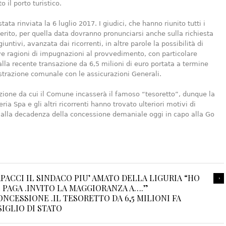
o il porto turistico.
tata rinviata la 6 luglio 2017. I giudici, che hanno riunito tutti i
merito, per quella data dovranno pronunciarsi anche sulla richiesta
iuntivi, avanzata dai ricorrenti, in altre parole la possibilità di
e ragioni di impugnazioni al provvedimento, con particolare
alla recente transazione da 6,5 milioni di euro portata a termine
trazione comunale con le assicurazioni Generali.
zione da cui il Comune incasserà il famoso “tesoretto”, dunque la
ria Spa e gli altri ricorrenti hanno trovato ulteriori motivi di
alla decadenza della concessione demaniale oggi in capo alla Go
PACCI IL SINDACO PIU’ AMATO DELLA LIGURIA “HO
PAGA .INVITO LA MAGGIORANZA A….”
NCESSIONE .IL TESORETTO DA 6,5 MILIONI FA
IGLIO DI STATO