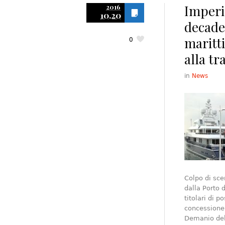
Imperia
2016
10.20
decade
maritti
0
alla tr
in
News
Colpo di sce
dalla Porto d
titolari di p
concessione 
Demanio del 