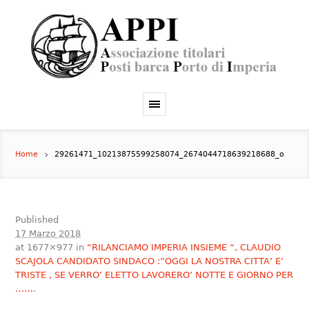
Home
29261471_10213875599258074_2674044718639218688_o
Published
17 Marzo 2018
at 1677×977 in
“RILANCIAMO IMPERIA INSIEME “, CLAUDIO
SCAJOLA CANDIDATO SINDACO :”OGGI LA NOSTRA CITTA’ E’
TRISTE , SE VERRO’ ELETTO LAVORERO’ NOTTE E GIORNO PER
……
.