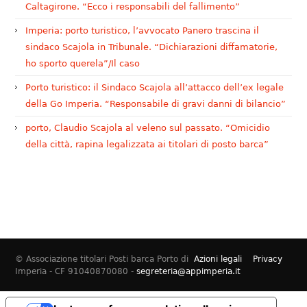
Caltagirone. “Ecco i responsabili del fallimento”
Imperia: porto turistico, l’avvocato Panero trascina il
sindaco Scajola in Tribunale. “Dichiarazioni diffamatorie,
ho sporto querela”/Il caso
Porto turistico: il Sindaco Scajola all’attacco dell’ex legale
della Go Imperia. “Responsabile di gravi danni di bilancio”
porto, Claudio Scajola al veleno sul passato. “Omicidio
della città, rapina legalizzata ai titolari di posto barca”
© Associazione titolari Posti barca Porto di
Azioni legali
Privacy
Imperia - CF 91040870080 -
segreteria@appimperia.it