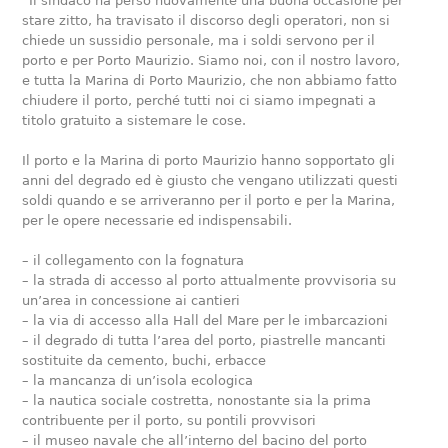
“Il sindaco ha perso nuovamente una buona occasione per
stare zitto, ha travisato il discorso degli operatori, non si
chiede un sussidio personale, ma i soldi servono per il
porto e per Porto Maurizio. Siamo noi, con il nostro lavoro,
e tutta la Marina di Porto Maurizio, che non abbiamo fatto
chiudere il porto, perché tutti noi ci siamo impegnati a
titolo gratuito a sistemare le cose.
Il porto e la Marina di porto Maurizio hanno sopportato gli
anni del degrado ed è giusto che vengano utilizzati questi
soldi quando e se arriveranno per il porto e per la Marina,
per le opere necessarie ed indispensabili.
– il collegamento con la fognatura
– la strada di accesso al porto attualmente provvisoria su
un’area in concessione ai cantieri
– la via di accesso alla Hall del Mare per le imbarcazioni
– il degrado di tutta l’area del porto, piastrelle mancanti
sostituite da cemento, buchi, erbacce
– la mancanza di un’isola ecologica
– la nautica sociale costretta, nonostante sia la prima
contribuente per il porto, su pontili provvisori
– il museo navale che all’interno del bacino del porto