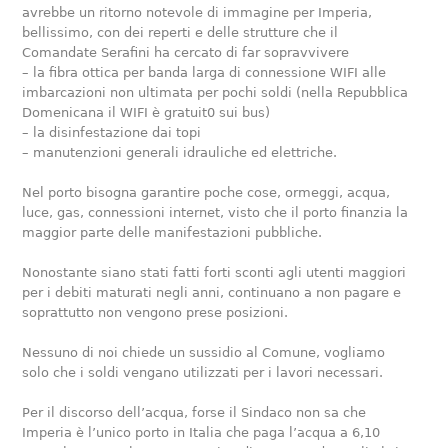
avrebbe un ritorno notevole di immagine per Imperia,
bellissimo, con dei reperti e delle strutture che il
Comandate Serafini ha cercato di far sopravvivere
– la fibra ottica per banda larga di connessione WIFI alle
imbarcazioni non ultimata per pochi soldi (nella Repubblica
Domenicana il WIFI è gratuit0 sui bus)
– la disinfestazione dai topi
– manutenzioni generali idrauliche ed elettriche.
Nel porto bisogna garantire poche cose, ormeggi, acqua,
luce, gas, connessioni internet, visto che il porto finanzia la
maggior parte delle manifestazioni pubbliche.
Nonostante siano stati fatti forti sconti agli utenti maggiori
per i debiti maturati negli anni, continuano a non pagare e
soprattutto non vengono prese posizioni.
Nessuno di noi chiede un sussidio al Comune, vogliamo
solo che i soldi vengano utilizzati per i lavori necessari.
Per il discorso dell’acqua, forse il Sindaco non sa che
Imperia è l’unico porto in Italia che paga l’acqua a 6,10