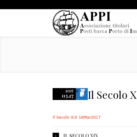
Il Secolo 
2017
0
03.17
Il Secolo XiX 16Mar2017
IL SECOLO XIX