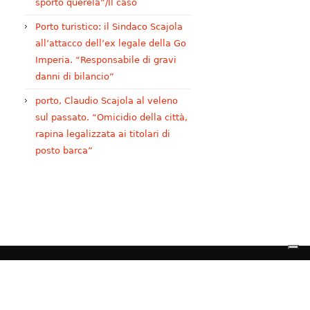
sporto querela”/Il caso
Porto turistico: il Sindaco Scajola
all’attacco dell’ex legale della Go
Imperia. “Responsabile di gravi
danni di bilancio”
porto, Claudio Scajola al veleno
sul passato. “Omicidio della città,
rapina legalizzata ai titolari di
posto barca”
Azioni legali
Privacy
cy