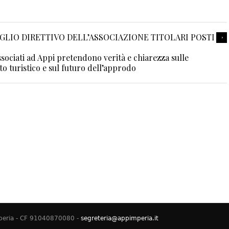
IGLIO DIRETTIVO DELL’ASSOCIAZIONE TITOLARI POSTI
associati ad Appi pretendono verità e chiarezza sulle
to turistico e sul futuro dell’approdo
Imperia - CF 91040870080 -
segreteria@appimperia.it