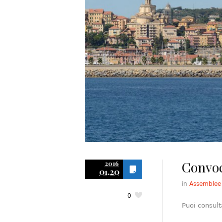
Convoc
2016
01.20
in
Assemblee
0
Puoi consult